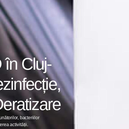
în Cluj-
infecție,
Deratizare
ătorilor, bacteriilor
rea activității.