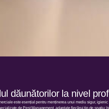
ul dăunătorilor la nivel pro
omerciale este esențial pentru menținerea unui mediu sigur, igienic 
specializate de Pest Management, adaptate fiecărui tip de spațiu: bi