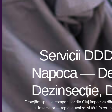
Servicii DDD 
Napoca — Dez
Dezinsecție, 
Protejăm spațiile companiilor din Cluj împotriva dăun
și insectelor — rapid, autorizat și fără întrerupe