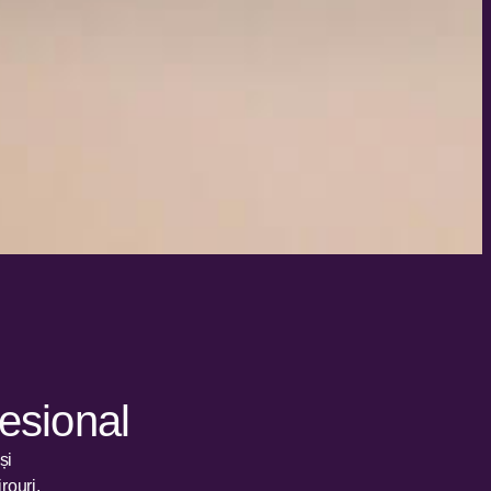
fesional
și
rouri,