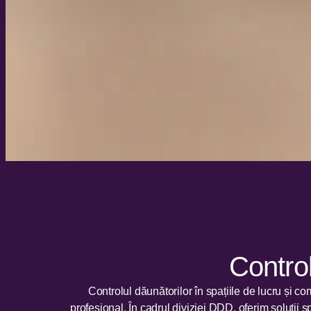
Control
Controlul dăunătorilor în spațiile de lucru și c
profesional. În cadrul diviziei DDD, oferim soluții 