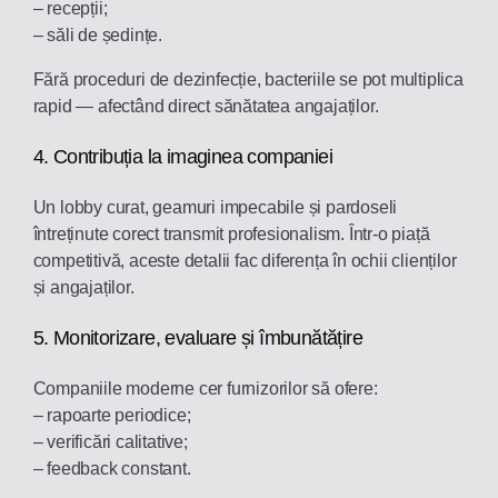
– recepții;
– săli de ședințe.
Fără proceduri de dezinfecție, bacteriile se pot multiplica
rapid — afectând direct sănătatea angajaților.
4. Contribuția la imaginea companiei
Un lobby curat, geamuri impecabile și pardoseli
întreținute corect transmit profesionalism. Într-o piață
competitivă, aceste detalii fac diferența în ochii clienților
și angajaților.
5. Monitorizare, evaluare și îmbunătățire
Companiile moderne cer furnizorilor să ofere:
– rapoarte periodice;
– verificări calitative;
– feedback constant.