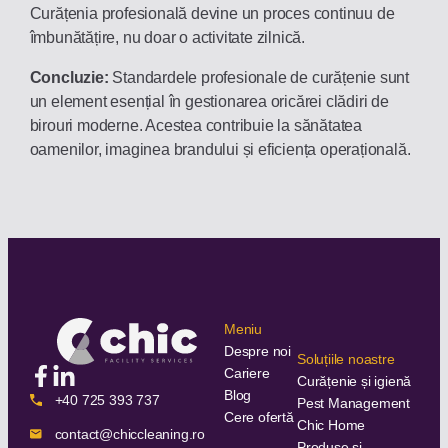
Curățenia profesională devine un proces continuu de
îmbunătățire, nu doar o activitate zilnică.
Concluzie:
Standardele profesionale de curățenie sunt
un element esențial în gestionarea oricărei clădiri de
birouri moderne. Acestea contribuie la sănătatea
oamenilor, imaginea brandului și eficiența operațională.
Meniu
Despre noi
Soluțiile noastre
Cariere
Curățenie și igienă
Blog
+40 725 393 737
Pest Management
Cere ofertă
Chic Home
contact@chiccleaning.ro
Produse și