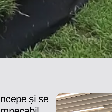
începe și se
 impecabil