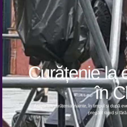
Curățenie la
în C
Asigurăm curățenia înainte, în timpul și după eve
pregătit rapid și fără