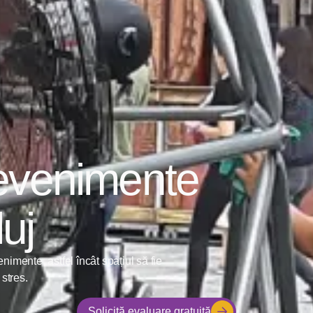
 evenimente
luj
nimente, astfel încât spațiul să fie
 stres.
Solicită evaluare gratuită