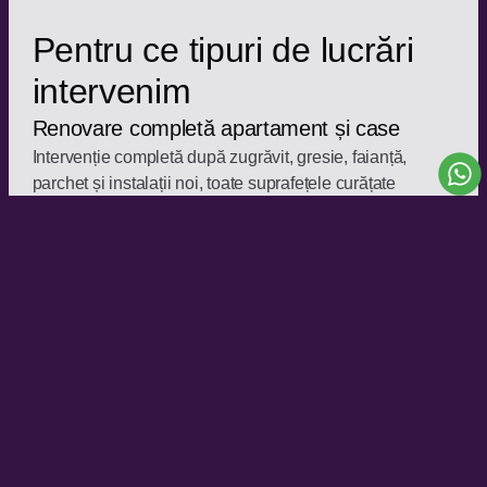
Pentru ce tipuri de lucrări
intervenim
Renovare completă apartament și case
Intervenție completă după zugrăvit, gresie, faianță,
parchet și instalații noi, toate suprafețele curățate
profesional înainte de mutare.
Renovare parțială — o cameră sau baie
Chiar și o singură cameră renovată generează praf și
reziduuri. Intervenim țintit sau pe întreaga locuință, în
funcție de nevoi.
Apartament și case noi — recepție finală
Apartamentele și casele noi livrate de dezvoltatori
necesită o curățenie finală înainte de mutare. Eliminăm
praful de construcție și pregătim spațiul pentru utilizare
imediată.