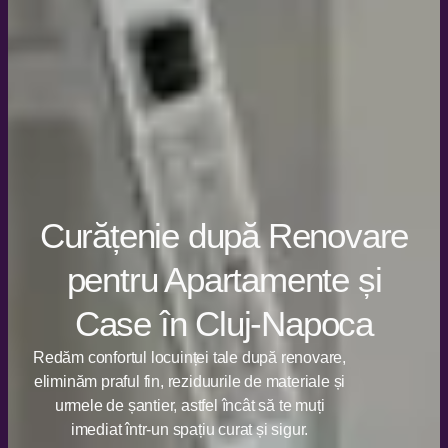
Curățenie după Renovare
pentru Apartamente și
Case în Cluj-Napoca
Redăm confortul locuinței tale după renovare,
eliminăm praful fin, reziduurile de materiale și
urmele de șantier, astfel încât să te muți
imediat într-un spațiu curat și sigur.